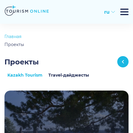
ru
Главная
Проекты
Проекты
Kazakh Tourism
Travel-дайджесты
2025-08-29
Стандарт пляжного туризма: комфорт,
безопасность и устойчивое развитие
2961