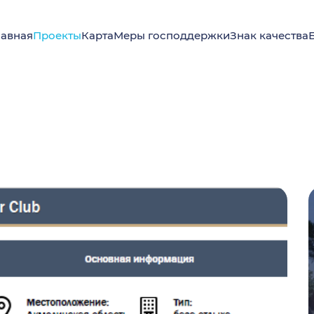
лавная
Проекты
Карта
Меры господдержки
Знак качества