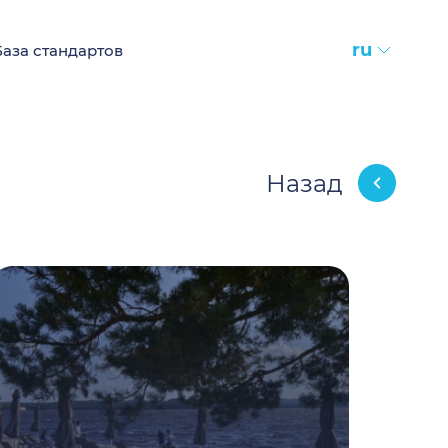
ru
База стандартов
Назад
2025-08-29
Стандарт пляжного туризма:
комфорт, безопасность и
устойчивое развитие
2960